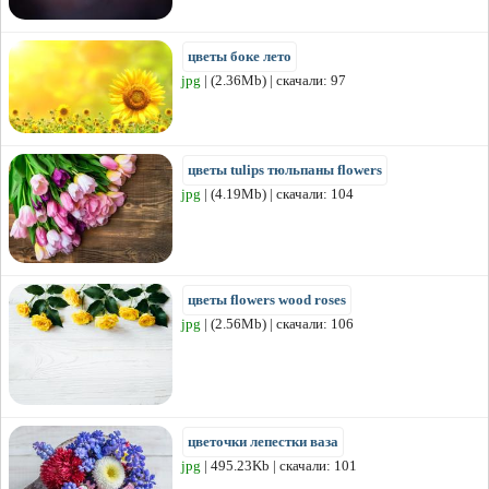
цветы боке лето
jpg
| (2.36Mb) | скачали: 97
цветы tulips тюльпаны flowers
jpg
| (4.19Mb) | скачали: 104
цветы flowers wood roses
jpg
| (2.56Mb) | скачали: 106
цветочки лепестки ваза
jpg
| 495.23Kb | скачали: 101