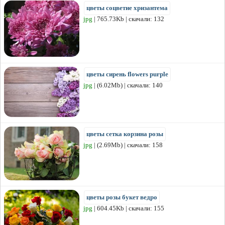
цветы соцветие хризантема
jpg
| 765.73Kb | скачали: 132
цветы сирень flowers purple
jpg
| (6.02Mb) | скачали: 140
цветы сетка корзина розы
jpg
| (2.69Mb) | скачали: 158
цветы розы букет ведро
jpg
| 604.45Kb | скачали: 155