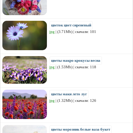
цветок цвет сиреневый
jpg
| (3.71Mb) | скачали: 101
цветы макро крокусы весна
jpg
| (1.53Mb) | скачали: 118
цветы маки лето луг
jpg
| (1.32Mb) | скачали: 126
цветы морозник белые ваза букет