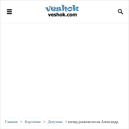
Главная
>
Картинки
>
Девушки
>
взгляд рыжеволосая Александр