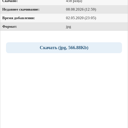
Скачано:
458 раз(а)
Недавнее скачивание:
08.08.2026 (12:59)
Время добавления:
02.05.2020 (23:05)
Формат:
jpg
Скачать (jpg, 566.88Kb)