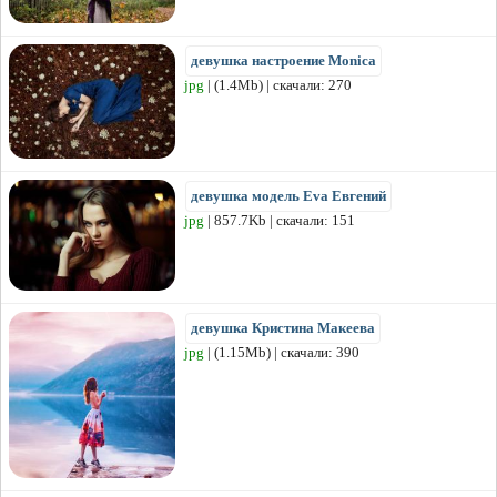
девушка настроение Monica
jpg
| (1.4Mb) | скачали: 270
девушка модель Eva Евгений
jpg
| 857.7Kb | скачали: 151
девушка Кристина Макеева
jpg
| (1.15Mb) | скачали: 390