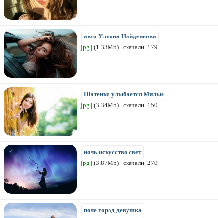
авто Ульяна Найденкова
jpg
| (1.33Mb) | скачали: 179
Шатенка улыбается Милые
jpg
| (3.34Mb) | скачали: 150
ночь искусство свет
jpg
| (3.87Mb) | скачали: 270
поле город девушка