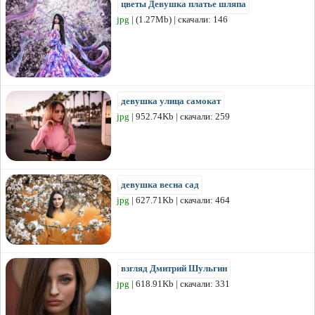
цветы Девушка платье шляпа
jpg
| (1.27Mb) | скачали: 146
девушка улица самокат
jpg
| 952.74Kb | скачали: 259
девушка весна сад
jpg
| 627.71Kb | скачали: 464
взгляд Дмитрий Шульгин
jpg
| 618.91Kb | скачали: 331