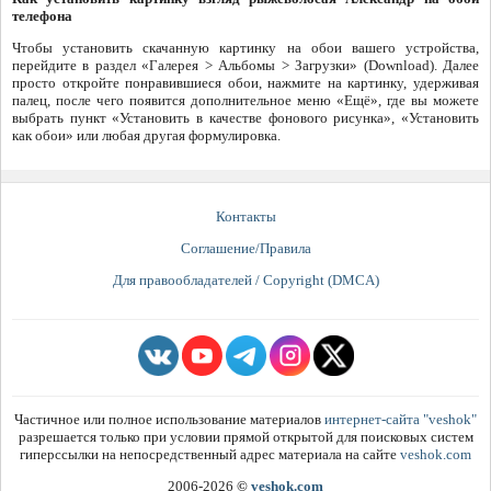
телефона
Чтобы установить скачанную картинку на обои вашего устройства,
перейдите в раздел «Галерея > Альбомы > Загрузки» (Download). Далее
просто откройте понравившиеся обои, нажмите на картинку, удерживая
палец, после чего появится дополнительное меню «Ещё», где вы можете
выбрать пункт «Установить в качестве фонового рисунка», «Установить
как обои» или любая другая формулировка.
Контакты
Соглашение/Правила
Для правообладателей / Copyright (DMCA)
Частичное или полное использование материалов
интернет-сайта "veshok"
разрешается только при условии прямой открытой для поисковых систем
гиперссылки на непосредственный адрес материала на сайте
veshok.com
2006-2026
©
veshok.com