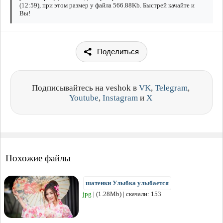
(12:59), при этом размер у файла 566.88Kb. Быстрей качайте и
Вы!
Поделиться
Подписывайтесь на veshok в
VK
,
Telegram
,
Youtube
,
Instagram
и
X
Похожие файлы
шатенки Улыбка улыбается
jpg
| (1.28Mb) | скачали: 153