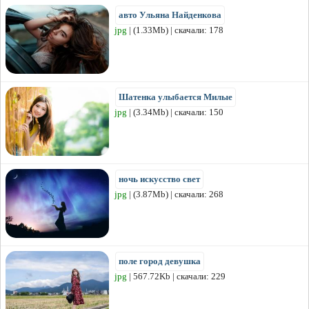
авто Ульяна Найденкова
jpg
| (1.33Mb) | скачали: 178
Шатенка улыбается Милые
jpg
| (3.34Mb) | скачали: 150
ночь искусство свет
jpg
| (3.87Mb) | скачали: 268
поле город девушка
jpg
| 567.72Kb | скачали: 229