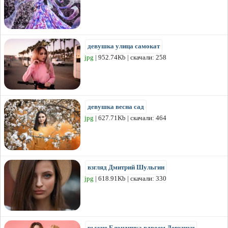
девушка улица самокат
jpg
| 952.74Kb | скачали: 258
девушка весна сад
jpg
| 627.71Kb | скачали: 464
взгляд Дмитрий Шульгин
jpg
| 618.91Kb | скачали: 330
рыжие Блондинка вдвоем Девушки