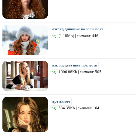
взгляд длинные волосы боке
jpg
| (1.18Mb) | скачали: 446
взгляд девушка прелесть
jpg
| 1006.88Kb | скачали: 505
арт аниме
jpg
| 584.35Kb | скачали: 164