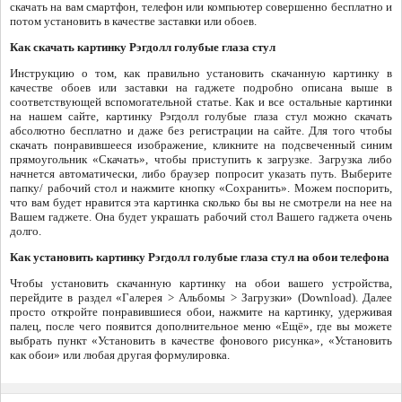
скачать на вам смартфон, телефон или компьютер совершенно бесплатно и
потом установить в качестве заставки или обоев.
Как скачать картинку Рэгдолл голубые глаза стул
Инструкцию о том, как правильно установить скачанную картинку в
качестве обоев или заставки на гаджете подробно описана выше в
соответствующей вспомогательной статье. Как и все остальные картинки
на нашем сайте, картинку Рэгдолл голубые глаза стул можно скачать
абсолютно бесплатно и даже без регистрации на сайте. Для того чтобы
скачать понравившееся изображение, кликните на подсвеченный синим
прямоугольник «Скачать», чтобы приступить к загрузке. Загрузка либо
начнется автоматически, либо браузер попросит указать путь. Выберите
папку/ рабочий стол и нажмите кнопку «Сохранить». Можем поспорить,
что вам будет нравится эта картинка сколько бы вы не смотрели на нее на
Вашем гаджете. Она будет украшать рабочий стол Вашего гаджета очень
долго.
Как установить картинку Рэгдолл голубые глаза стул на обои телефона
Чтобы установить скачанную картинку на обои вашего устройства,
перейдите в раздел «Галерея > Альбомы > Загрузки» (Download). Далее
просто откройте понравившиеся обои, нажмите на картинку, удерживая
палец, после чего появится дополнительное меню «Ещё», где вы можете
выбрать пункт «Установить в качестве фонового рисунка», «Установить
как обои» или любая другая формулировка.