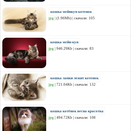
кошка мейнкун котенок
jpg
| (1.96Mb) | скачали: 105
кошка мейн-кун
jpg
| 946.29Kb | скачали: 83
кошка лапки лежит котенок
jpg
| 721.04Kb | скачали: 132
кошка котёнок весна красотка
jpg
| 494.72Kb | скачали: 108