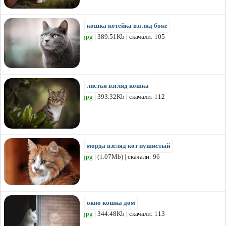
кошка котейка взгляд боке
jpg
| 389.51Kb | скачали: 105
листья взгляд кошка
jpg
| 393.32Kb | скачали: 112
морда взгляд кот пушистый
jpg
| (1.07Mb) | скачали: 96
окно кошка дом
jpg
| 344.48Kb | скачали: 113