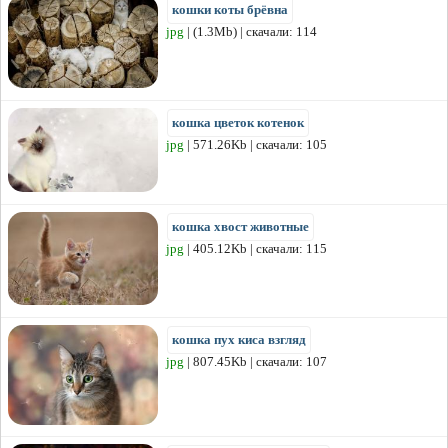
кошки коты брёвна
jpg
| (1.3Mb) | скачали: 114
кошка цветок котенок
jpg
| 571.26Kb | скачали: 105
кошка хвост животные
jpg
| 405.12Kb | скачали: 115
кошка пух киса взгляд
jpg
| 807.45Kb | скачали: 107