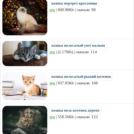
кошка портрет красавица
jpg
| 600.98Kb | скачали: 98
кошка полосатый уют малыш
jpg
| (2.17Mb) | скачали: 114
кошка полосатый рыжий котенок
jpg
| 937.95Kb | скачали: 108
кошка поза котенок дерево
jpg
| 558.56Kb | скачали: 123