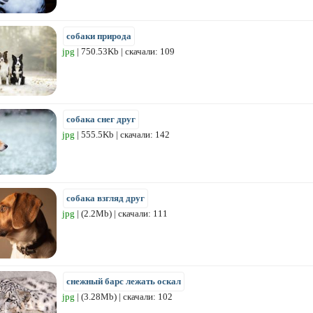
собаки природа
jpg
| 750.53Kb | скачали: 109
собака снег друг
jpg
| 555.5Kb | скачали: 142
собака взгляд друг
jpg
| (2.2Mb) | скачали: 111
снежный барс лежать оскал
jpg
| (3.28Mb) | скачали: 102