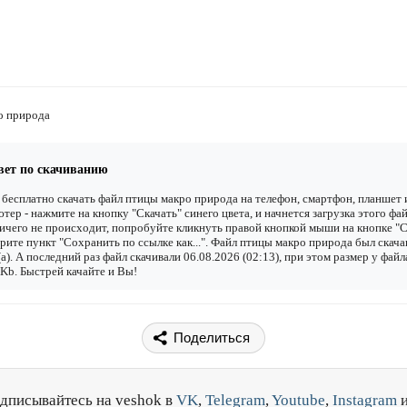
о природа
вет по скачиванию
бесплатно скачать файл птицы макро природа на телефон, смартфон, планшет 
тер - нажмите на кнопку "Скачать" синего цвета, и начнется загрузка этого фай
ичего не происходит, попробуйте кликнуть правой кнопкой мыши на кнопке "С
рите пункт "Сохранить по ссылке как...". Файл птицы макро природа был скача
(а). А последний раз файл скачивали 06.08.2026 (02:13), при этом размер у файл
Kb. Быстрей качайте и Вы!
Поделиться
дписывайтесь на veshok в
VK
,
Telegram
,
Youtube
,
Instagram