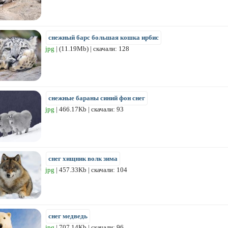
снежный барс большая кошка ирбис
jpg
| (11.19Mb) | скачали: 128
снежные бараны синий фон снег
jpg
| 466.17Kb | скачали: 93
снег хищник волк зима
jpg
| 457.33Kb | скачали: 104
снег медведь
jpg
| 707.14Kb | скачали: 96