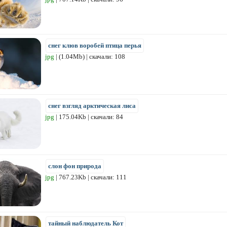
снег клюв воробей птица перья
jpg
| (1.04Mb) | скачали: 108
снег взгляд арктическая лиса
jpg
| 175.04Kb | скачали: 84
слон фон природа
jpg
| 767.23Kb | скачали: 111
тайный наблюдатель Кот