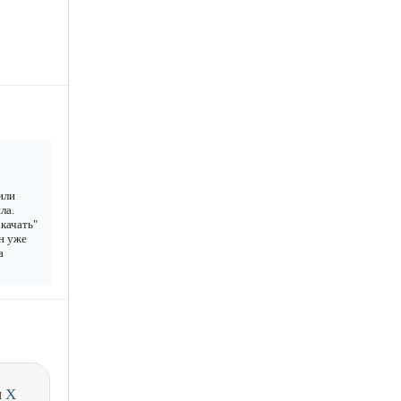
или
ла.
качать"
н уже
а
и
X