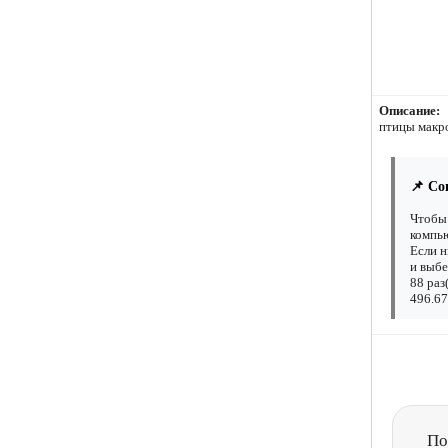
Описание:
птицы макр
📌 Со
Чтобы 
компью
Если н
и выбе
88 раз
496.67
По