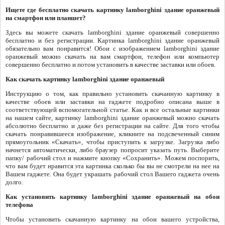
Ищете где бесплатно скачать картинку lamborghini здание оранжевый
на смартфон или планшет?
Здесь вы можете скачать lamborghini здание оранжевый совершенно
бесплатно и без регистрации. Картинка lamborghini здание оранжевый
обязательно вам понравится! Обои с изображением lamborghini здание
оранжевый можно скачать на вам смартфон, телефон или компьютер
совершенно бесплатно и потом установить в качестве заставки или обоев.
Как скачать картинку lamborghini здание оранжевый
Инструкцию о том, как правильно установить скачанную картинку в
качестве обоев или заставки на гаджете подробно описана выше в
соответствующей вспомогательной статье. Как и все остальные картинки
на нашем сайте, картинку lamborghini здание оранжевый можно скачать
абсолютно бесплатно и даже без регистрации на сайте. Для того чтобы
скачать понравившееся изображение, кликните на подсвеченный синим
прямоугольник «Скачать», чтобы приступить к загрузке. Загрузка либо
начнется автоматически, либо браузер попросит указать путь. Выберите
папку/ рабочий стол и нажмите кнопку «Сохранить». Можем поспорить,
что вам будет нравится эта картинка сколько бы вы не смотрели на нее на
Вашем гаджете. Она будет украшать рабочий стол Вашего гаджета очень
долго.
Как установить картинку lamborghini здание оранжевый на обои
телефона
Чтобы установить скачанную картинку на обои вашего устройства,