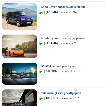
Land Rover внедорожник синий
jpg
| (1.59Mb) | скачали: 294
Lamborghini галлардо деревья
jpg
| (1.31Mb) | скачали: 221
BMW 4 серии Гран Купе
jpg
| 549.3Kb | скачали: 214
auto авто gt-r гт-р wallpapers
jpg
| 1012.86Kb | скачали: 252