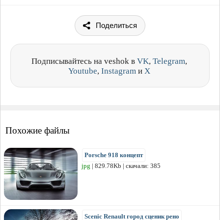
Поделиться
Подписывайтесь на veshok в
VK
,
Telegram
,
Youtube
,
Instagram
и
X
Похожие файлы
Porsche 918 концепт
jpg
| 829.78Kb | скачали: 385
Scenic Renault город сценик рено