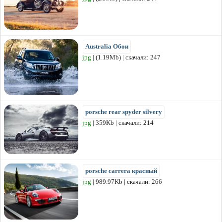
Australia Обои
jpg
| (1.19Mb) | скачали: 247
porsche rear spyder silvery
jpg
| 359Kb | скачали: 214
porsche carrera красный
jpg
| 989.97Kb | скачали: 266