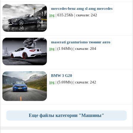
mercedes-benz amg sl amg mercedes
jpg
| 635.25Kb | скачали: 242
maserati granturismo тюнинг авто
jpg
| (1.94Mb) | скачали: 204
BMW 3 G20
jpg
| (5.69Mb) | скачали: 242
Еще файлы категории "Машины"