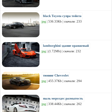
black Toyota супра тойота
jpg
| 536.33Kb | скачали: 233
lamborghini здание оранжевый
jpg
| (1.72Mb) | скачали: 232
тюнинг Chevrolet
jpg
| 455.37Kb | скачали: 294
пыль мерседес размытость
jpg
| 338.44Kb | скачали: 262