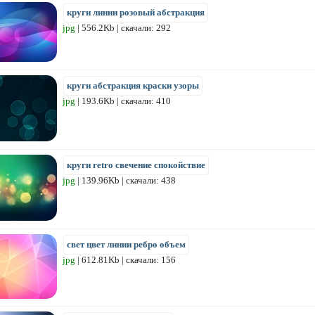
круги линии розовый абстракция
jpg
| 556.2Kb | скачали: 292
круги абстракция краски узоры
jpg
| 193.6Kb | скачали: 410
круги retro свечение спокойствие
jpg
| 139.96Kb | скачали: 438
свет цвет линии ребро объем
jpg
| 612.81Kb | скачали: 156