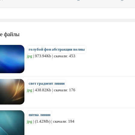
е файлы
голубой фон абстракция волны
jpg
| 973.94Kb | скачали: 453
свет градиент линии
jpg
| 438.82Kb | скачали: 176
пятна линии
jpg
| (1.42Mb) | скачали: 194