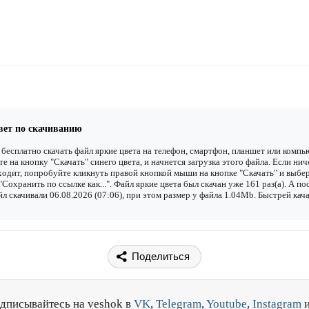
вет по скачиванию
бесплатно скачать файл яркие цвета на телефон, смартфон, планшет или компь
е на кнопку "Скачать" синего цвета, и начнется загрузка этого файла. Если нич
одит, попробуйте кликнуть правой кнопкой мыши на кнопке "Скачать" и выбе
"Сохранить по ссылке как...". Файл яркие цвета был скачан уже 161 раз(а). А п
йл скачивали 06.08.2026 (07:06), при этом размер у файла 1.04Mb. Быстрей кач
Поделиться
дписывайтесь на veshok в
VK
,
Telegram
,
Youtube
,
Instagram