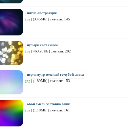
пятна абстракция
jpg
| (3.45Mb) | скачали: 145
пузыри свет синий
jpg
| 463.98Kb | скачали: 202
перламутр зеленый голубой цвета
jpg
| (1.89Mb) | скачали: 153
обои смесь заставка блик
jpg
| (1.18Mb) | скачали: 161