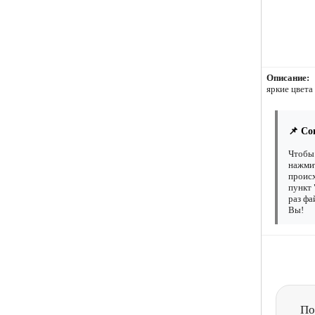
Описание:
яркие цвета
📌 Со
Чтобы 
нажмит
происх
пункт 
раз фа
Вы!
По