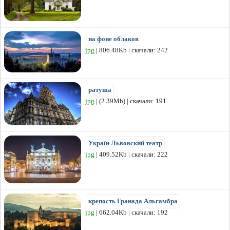
на фоне облаков
jpg
| 806.48Kb | скачали: 242
ратуша
jpg
| (2.39Mb) | скачали: 191
Україн Львовский театр
jpg
| 409.52Kb | скачали: 222
крепость Гранада Альгамбра
jpg
| 662.04Kb | скачали: 192