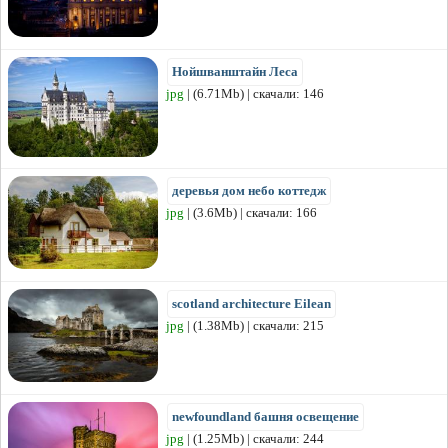
Нойшванштайн Леса
jpg
| (6.71Mb) | скачали: 146
деревья дом небо коттедж
jpg
| (3.6Mb) | скачали: 166
scotland architecture Eilean
jpg
| (1.38Mb) | скачали: 215
newfoundland башня освещение
jpg
| (1.25Mb) | скачали: 244