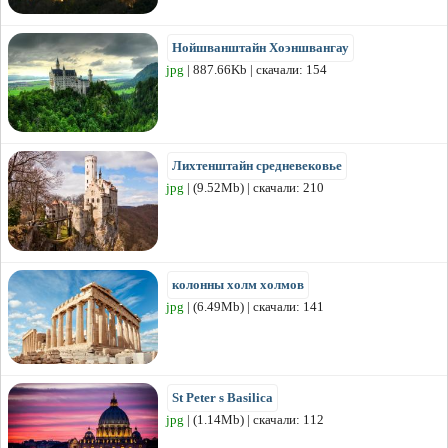
Нойшванштайн Хоэншвангау
jpg
| 887.66Kb | скачали: 154
Лихтенштайн средневековье
jpg
| (9.52Mb) | скачали: 210
колонны холм холмов
jpg
| (6.49Mb) | скачали: 141
St Peter s Basilica
jpg
| (1.14Mb) | скачали: 112