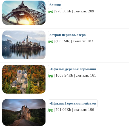
башня
jpg
| 970.58Kb | скачали: 209
остров церковь озеро
jpg
| (1.83Mb) | скачали: 183
-Пфальц деревья Германия
jpg
| 1003.94Kb | скачали: 161
-Пфальц Германия пейзажи
jpg
| 701.06Kb | скачали: 196