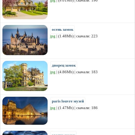
jpg
| (9.01Mb) | скачали: 196
осень замок
jpg
| (1.48Mb) | скачали: 223
дворец замок
jpg
| (4.86Mb) | скачали: 183
paris louvre музей
jpg
| (1.47Mb) | скачали: 186