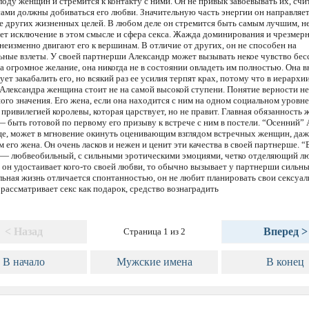
оду женщин и стремится к контакту с ними. Он не привык завоевывать их, счит
ми должны добиваться его любви. Значительную часть энергии он направляет
 других жизненных целей. В любом деле он стремится быть самым лучшим, н
ет исключение в этом смысле и сфера секса. Жажда доминирования и чрезмер
неизменно двигают его к вершинам. В отличие от других, он не способен на
ные взлеты. У своей партнерши Александр может вызывать некое чувство бесс
а огромное желание, она никогда не в состоянии овладеть им полностью. Она в
ует закабалить его, но всякий раз ее усилия терпят крах, потому что в иерархи
Александра женщина стоит не на самой высокой ступени. Понятие верности не
ого значения. Его жена, если она находится с ним на одном социальном уровне
 привилегией королевы, которая царствует, но не правит. Главная обязанность
 — быть готовой по первому его призыву к встрече с ним в постели. “Осенний” 
це, может в мгновение окинуть оценивающим взглядом встречных женщин, даж
м его жена. Он очень ласков и нежен и ценит эти качества в своей партнерше. 
 — любвеобильный, с сильными эротическими эмоциями, четко отделяющий л
и он удостаивает кого-то своей любви, то обычно вызывает у партнерши сильны
льная жизнь отличается спонтанностью, он не любит планировать свои сексуал
 рассматривает секс как подарок, средство вознаградить
< Назад
Вперед >
Страница 1 из 2
В начало
Мужские имена
В конец