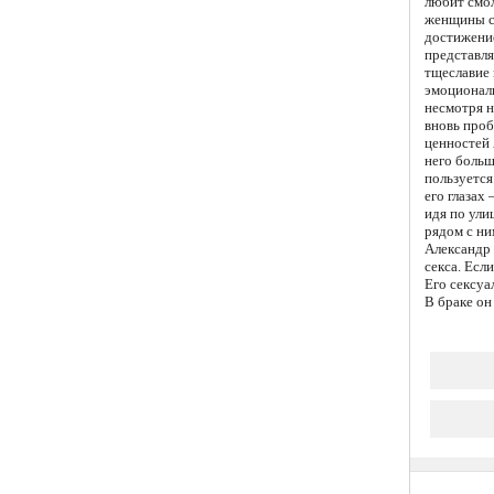
любит смол
женщины са
достижение
представля
тщеславие 
эмоциональ
несмотря н
вновь проб
ценностей 
него больш
пользуется
его глазах
идя по ули
рядом с ни
Александр
секса. Есл
Его сексуа
В браке он