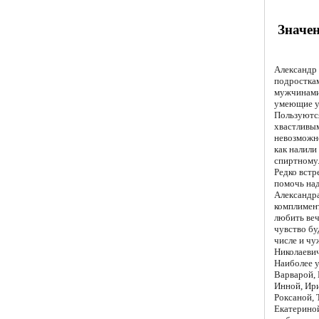
Значе
Александр
подростка
мужчинами.
умеющие у
Пользуются
хвастливым
невозможно
как налили
спиртному
Редко встр
помочь над
Александра
комплимент
любить веч
чувство бу
числе и чу
Николаевич
Наиболее у
Варварой, 
Инной, Ири
Роксаной, 
Екатериной