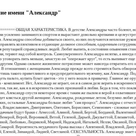
ние имени "Александр"
 ======= ОБЩАЯ ХАРАКТЕРИСТИКА. В детстве Александры часто болеют, н
ми усиленно занимаются спортом и вырастают довольно крепкими и целеустр
 Александры способны добиваться своего, из них получаются неплохие руков
правлять коллективом и отдающие должное способным, одаренным сотрудник
 репутацией справедливых людей. Любят выпить, в состоянии опьянения стан
и, теряют над собой контроль. Самоуверенного Александра нелегко, а иногда 
 уговорить пить меньше, зачастую он "опережает круг", то есть выпивает еще 
 другим. Однако сильное жизненное потрясение может навсегда отвратить его 
. В отношениях с женщинами Александр прежде всего стремится быть обворо
етишь такого приветливого и предупредительного мужчину, как Александр. Под
еть пальто, купить букет цветов - это у него вошло в привычку. Главное же ор
 - комплимент. Нет, Александр не играет, он и в самом деле верить в искреннос
ов, так же, как и в искренность своих признаний в любви. Беда в том, что пок
но, Александр спустя некоторое время с таким же пылом и верой в охватившее
дет клясться другой женщине. Александры, рожденные летом, безумно любят д
жих, остальные Александры больше любят "сам процесс". Александры с отчес
, Владиславович, Дмитриевич, Олегович, Борисович, Семенович - сложные на
дачным будут браки с Агнессой, Алиной, Анной, Бертой, Богданой, Валентиной
Венерой, Верой, Вероникой, Ветой, Геленой, Дарьей, Джульеттой, Елизаветой, 
ной, Любовью, Людмилой, Марией, Надеждой, Натальей, Нелли, Оксаной, Пол
Тамарой. Вероятность неудачного брака высока с Алевтиной, Владленой, Дану
, Еленой, Зинаидой, Лидией, Светланой. СЕКСУАЛЬНОСТЬ. Александр знает с