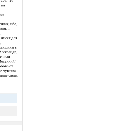
ает, что
 на
е
ное
илия, ибо,
новь и
и
 имеет для
,
 женщины в
Александр,
е если
“Весенний”
юбовь от
е чувства.
ьные связи.