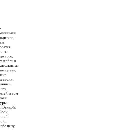
о
емленными
одители,
ам.
овятся
почти
до того,
от любви к
жительным.
ать руку,
ужие
ть своих
лявшись
 его
етей, в том
твами
туры.
, Вандой,
Зоей,
иной,
той,
ебе цену,