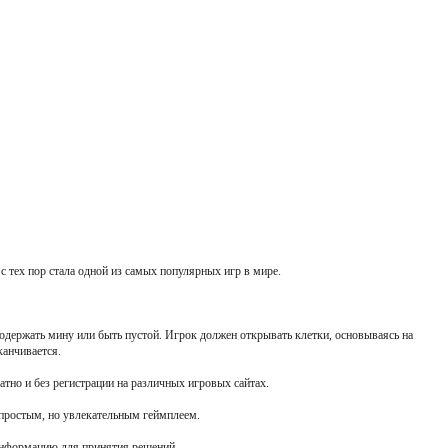
с тех пор стала одной из самых популярных игр в мире.
 содержать мину или быть пустой. Игрок должен открывать клетки, основываясь на
канчивается.
атно и без регистрации на различных игровых сайтах.
 простым, но увлекательным геймплеем.
 информацию для принятия решений.